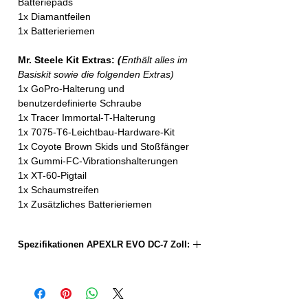
Batteriepads
1x Diamantfeilen
1x Batterieriemen
Mr. Steele Kit Extras:
(
Enthält alles im
Basiskit sowie die folgenden Extras)
1x GoPro-Halterung und
benutzerdefinierte Schraube
1x Tracer Immortal-T-Halterung
1x 7075-T6-Leichtbau-Hardware-Kit
1x Coyote Brown Skids und Stoßfänger
1x Gummi-FC-Vibrationshalterungen
1x XT-60-Pigtail
1x Schaumstreifen
1x Zusätzliches Batterieriemen
Spezifikationen APEXLR EVO DC-7 Zoll:
Motor zu Motor:
-340mm
Obere Platte:
2,0mm