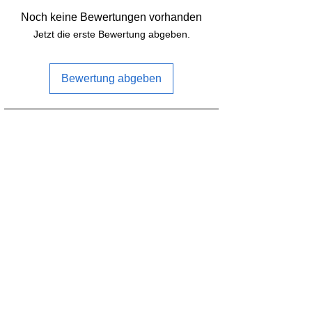
Noch keine Bewertungen vorhanden
Bodenplatte:
2,5mm
Jetzt die erste Bewertung abgeben.
Armplatte:
5,5mm
Bewertung abgeben
FC-Montageloch:
20x20mm
(M3)
30,5x30,5mm
Häufig zusammen gekauft
(M3)
VTX-Montageloch:
20x20mm
(M2)
25,5x25,5mm
(M2)
Motor-
19x19mm
Befestigungsloch:
Kamera
20mm
Einbauraum: