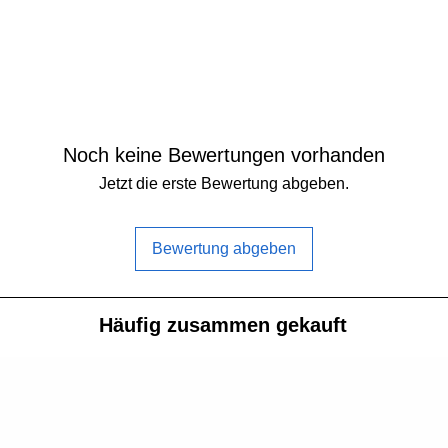
innen:
Wellendurchmess
Wellendurchmess
innen:
aussen:
Wellendurchmess
Leerlaufstrom (10
aussen:
Noch keine Bewertungen vorhanden
Maximale Kraft (1
Leerlaufstrom (10
Jetzt die erste Bewertung abgeben.
Gewicht:
Maximale Kraft (1
Konfiguration:
Bewertung abgeben
Gewicht:
Nennspannung (L
Konfiguration:
Häufig zusammen gekauft
Spitzenstrom (10s
Nennspannung (L
Spitzenstrom (10s