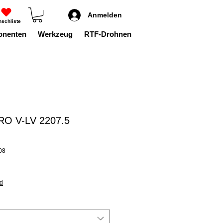
Anmelden
schliste
onenten
Werkzeug
RTF-Drohnen
RO V-LV 2207.5
08
nd