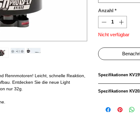
Anzahl
*
Nicht verfügbar
Benachri
Spezifikationen KV19
d Rennmotoren! Leicht, schnelle Reaktion,
ufbau. Entdecken Sie die neue Light
on nur 32g.
Modell:
Spezifikationen KV20
ne.
Modell:
Motordimension:
Kabel:
Motordimension:
Wellendurchmess
Kabel: