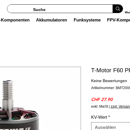
Wun
s-Komponenten
Akkumulatoren
Funksysteme
FPV-Komp
T-Motor F60 P
Keine Bewertungen
Artikelnummer: BMT200
Preis
CHF 27.90
exkl. MwSt
|
zzgl. Versa
KV-Wert
*
Auswählen