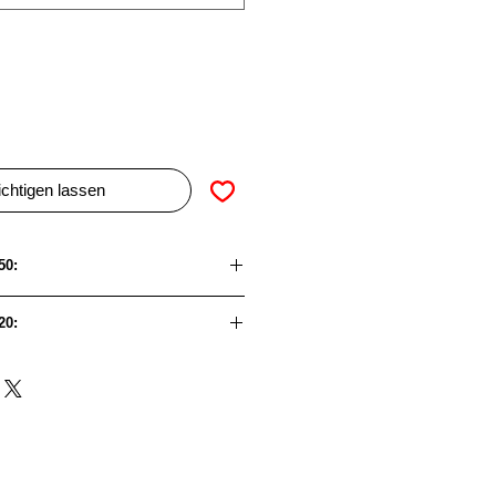
chtigen lassen
50:
T-Motor F60 PRO V-LV
20:
2207.5
T-Motor F60 PRO V-LV
⌀26,8 x 30,8mm
2207.5
20AWG x 150mm
⌀26,8 x 30,8mm
er
4mm
20AWG x 150mm