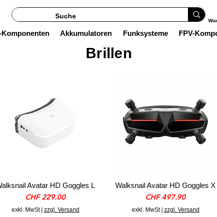
Wun
s-Komponenten
Akkumulatoren
Funksysteme
FPV-Komp
Brillen
alksnail Avatar HD Goggles L
Walksnail Avatar HD Goggles X
Preis
Preis
CHF 229.00
CHF 497.90
exkl. MwSt
|
zzgl. Versand
exkl. MwSt
|
zzgl. Versand