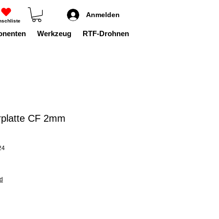
Anmelden
schliste
onenten
Werkzeug
RTF-Drohnen
platte CF 2mm
24
nd