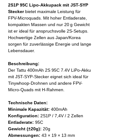
2S1P 95C Lipo-Akkupack mit JST-SYP
Stecker
bietet maximale Leistung für
FPV-Microquads. Mit hoher Entladerate,
kompakten Massen und nur 20 g Gewicht
ist er ideal für anspruchsvolle 2S-Setups.
Hochwertige Zellen aus Japan/Korea
sorgen für zuverlässige Energie und lange
Lebensdauer.
Beschreibung:
Der Tattu 400mAh 2S 95C 7.4V LiPo-Akku
mit JST-SYP-Stecker eignet sich ideal für
Tinywhoop-Drohnen und andere FPV-
Micro-Quads mit H-Rahmen.
Technische Daten:
Minimale Kapazität:
400mAh
Konfiguration:
2S1P / 7,4V / 2 Zellen
Entladerate:
95C
Gewicht (±20g):
20g
Abmessungen:
43 × 19 × 13 mm