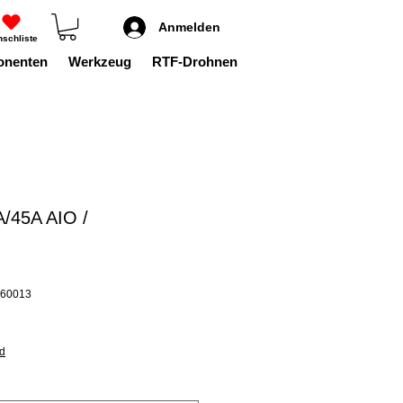
Anmelden
schliste
onenten
Werkzeug
RTF-Drohnen
A/45A AIO /
C60013
nd