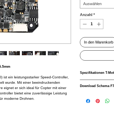
Auswählen
Anzahl
*
In den Warenkorb
25.5mm
Spezifika
 ist ein leistungsstarker Speed-Controller,
ckelt wurde. Mit einer beeindruckenden
FC&ESC Firmware
Download Schema F7
eignet er sich ideal für Copter mit einer
ontroller bietet eine zuverlässige Leistung
Download Schema F
Barometer:
 für moderne Drohnen.
Download Schema F
BEC: