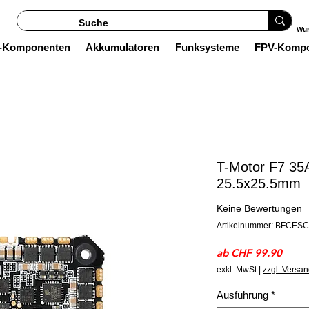
Wun
s-Komponenten
Akkumulatoren
Funksysteme
FPV-Komp
T-Motor F7 35
25.5x25.5mm
Keine Bewertungen
Artikelnummer: BFCES
Sale-
ab
CHF 99.90
Preis
exkl. MwSt
|
zzgl. Versa
Ausführung
*