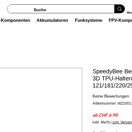
Wun
s-Komponenten
Akkumulatoren
Funksysteme
FPV-Komp
SpeedyBee Be
3D TPU-Halter
121/181/220/2
Keine Bewertungen
Artikelnummer: WZ2001
Sale-
ab
CHF 6.90
Preis
exkl. MwSt
|
zzgl. Versa