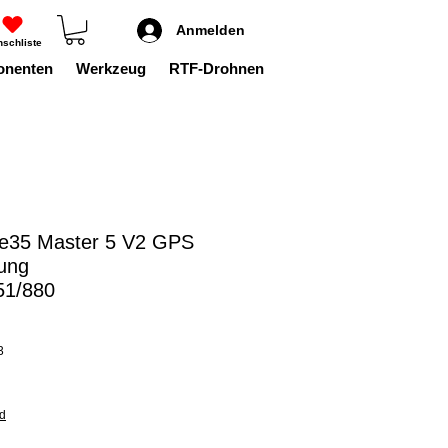
Anmelden
schliste
onenten
Werkzeug
RTF-Drohnen
e35 Master 5 V2 GPS
ung
51/880
3
nd