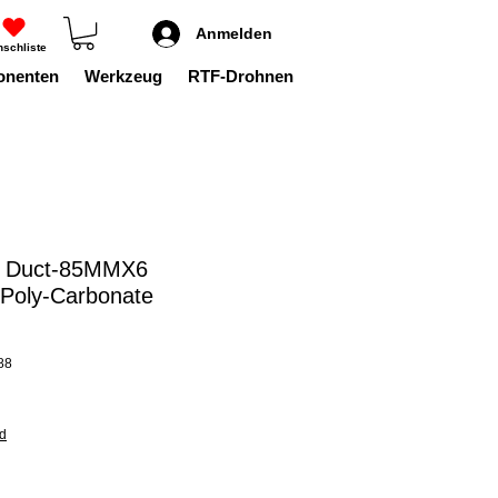
Anmelden
schliste
onenten
Werkzeug
RTF-Drohnen
 Duct-85MMX6
oly-Carbonate
88
nd