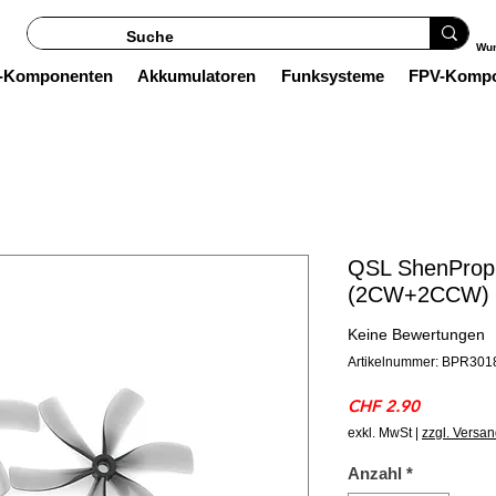
Wun
s-Komponenten
Akkumulatoren
Funksysteme
FPV-Komp
QSL ShenProp
(2CW+2CCW) P
Keine Bewertungen
Artikelnummer: BPR301
Preis
CHF 2.90
exkl. MwSt
|
zzgl. Versa
Anzahl
*