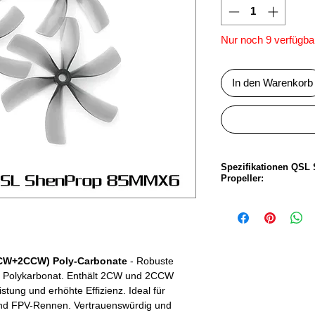
Nur noch 9 verfügba
In den Warenkorb
Spezifikationen QS
Propeller:
Propellergrösse:
Steigung:
CW+2CCW) Poly-Carbonate
- Robuste
 Polykarbonat. Enthält 2CW und 2CCW
Anzahl Blätter:
eistung und erhöhte Effizienz. Ideal für
und FPV-Rennen. Vertrauenswürdig und
Material: