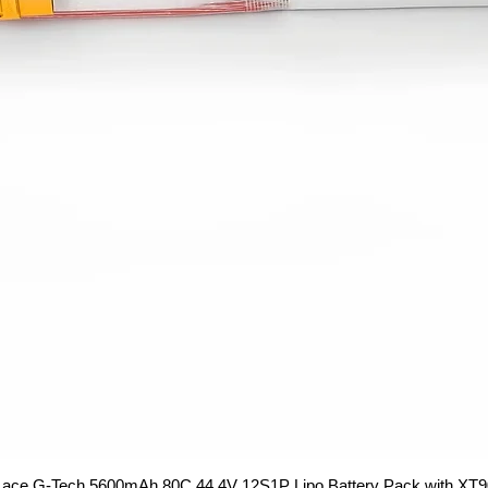
ace G-Tech 5600mAh 80C 44.4V 12S1P Lipo Battery Pack with XT9