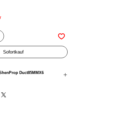
r
Sofortkauf
L ShenProp Duct85MMX6
3,3 Zoll
(85mm)
3,0 Zoll
6
Polycarbonat