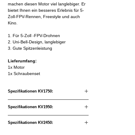
machen diesen Motor viel langlebiger. Er
bietet Ihnen ein besseres Erlebnis für 5-
Zoll-FPV-Rennen, Freestyle und auch
Kino.
1. Für 5-Zoll -FPV-Drohnen
2. Uni-Bell-Design, langlebiger
3. Gute Spitzenleistung
Lieferumfang:
1x Motor
1x Schraubenset
Spezifikationen KV1750:
Modell:
VELOX
Spezifikationen KV1950:
VELOCE
V2208
Modell:
VELOX
Spezifikationen KV2450:
VELOCE
Motordimension:
⌀27,6 x
V2208