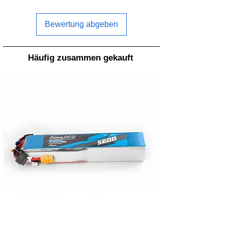
Material:
Polycarbonat
Bewertung abgeben
Gewicht:
2,79g
Nabenurchmesser:
11,3mm
Häufig zusammen gekauft
Nabendicke:
4,6mm
Befestigungsloch:
1.9/1.5/1.9mm
Adapterringe:
Nein