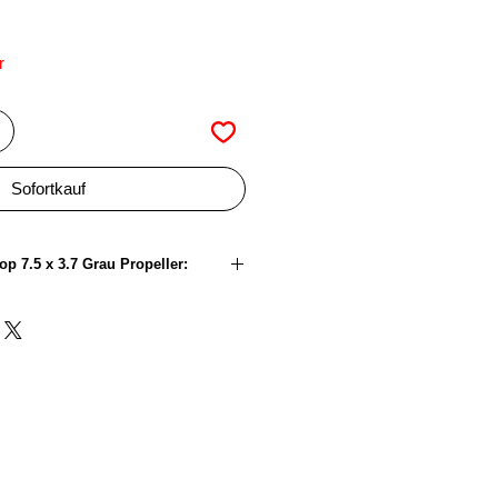
r
Sofortkauf
p 7.5 x 3.7 Grau Propeller:
7,5 Zoll
3,7 Zoll
2
Polycarbonat