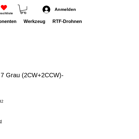
Anmelden
schliste
onenten
Werkzeug
RTF-Drohnen
.7 Grau (2CW+2CCW)-
42
nd