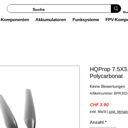
Wun
s-Komponenten
Akkumulatoren
Funksysteme
FPV-Komp
HQProp 7.5X3
Polycarbonat
Keine Bewertungen
Artikelnummer: BPR302
Preis
CHF 3.90
exkl. MwSt
|
zzgl. Versa
Anzahl
*