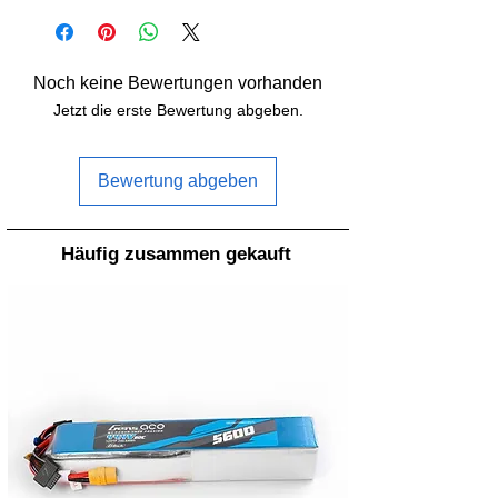
Propellergrösse:
3,0 Zoll
Steigung:
5,0 Zoll
Noch keine Bewertungen vorhanden
Anzahl Blätter:
3
Jetzt die erste Bewertung abgeben.
Material:
Polycarbonat
Bewertung abgeben
Gewicht:
1,68g
Nabenurchmesser:
10,9mm
Häufig zusammen gekauft
Nabendicke:
6,1mm
Befestigungsloch:
5,0mm
Adapterringe:
Nein