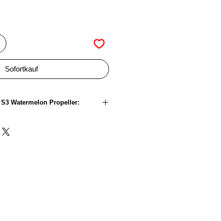
Sofortkauf
x S3 Watermelon Propeller:
5,0 Zoll
3,1 Zoll
3
Polycarbonat
3,6g