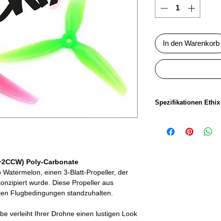
In den Warenkorb
Spezifikationen Ethi
Propellergrösse:
Steigung:
+2CCW) Poly-Carbonate
Anzahl Blätter:
 Watermelon, einen 3-Blatt-Propeller, der
konzipiert wurde. Diese Propeller aus
Material:
rten Flugbedingungen standzuhalten.
Gewicht:
e verleiht Ihrer Drohne einen lustigen Look