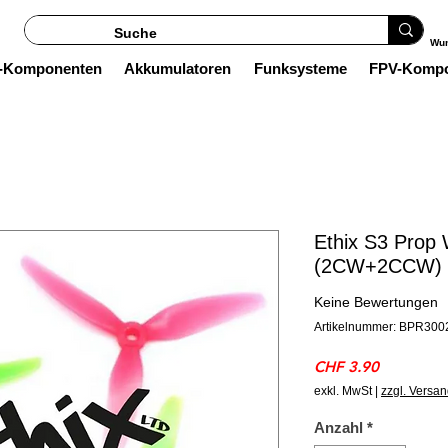
Wun
s-Komponenten
Akkumulatoren
Funksysteme
FPV-Komp
Ethix S3 Prop
(2CW+2CCW) P
Keine Bewertungen
Artikelnummer: BPR300
Preis
CHF 3.90
exkl. MwSt
|
zzgl. Versa
Anzahl
*