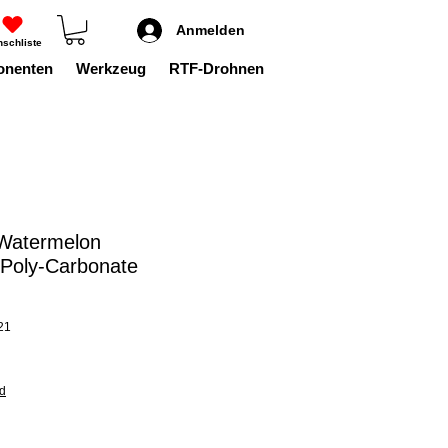
Anmelden
schliste
onenten
Werkzeug
RTF-Drohnen
 Watermelon
oly-Carbonate
21
nd