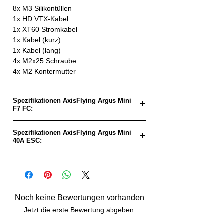
8x M3 Silikontüllen
1x HD VTX-Kabel
1x XT60 Stromkabel
1x Kabel (kurz)
1x Kabel (lang)
4x M2x25 Schraube
4x M2 Kontermutter
Spezifikationen AxisFlying Argus Mini
F7 FC:
FC-Ziel:
AXIS Flying F7
Spezifikationen AxisFlying Argus Mini
40A ESC:
Pro
MCU:
STM32F722RET6
ESC-Ziel:
BLHeli32_ATF4_04-
Rev. 32.9
Gyro:
MPU6000
MCU:
AT32F421G8U7
Noch keine Bewertungen vorhanden
Eingansspannung:
4-6S LiPo (14,8-
Jetzt die erste Bewertung abgeben.
26,1V)
Eingangsspannung:
4-6S LiPo (14,8-