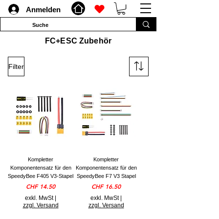
Anmelden
FC+ESC Zubehör
Filter
Kompletter
Kompletter
Komponentensatz für den
Komponentensatz für den
SpeedyBee F405 V3-Stapel
SpeedyBee F7 V3 Stapel
Preis
Preis
CHF 14.50
CHF 16.50
exkl. MwSt
|
exkl. MwSt
|
zzgl. Versand
zzgl. Versand