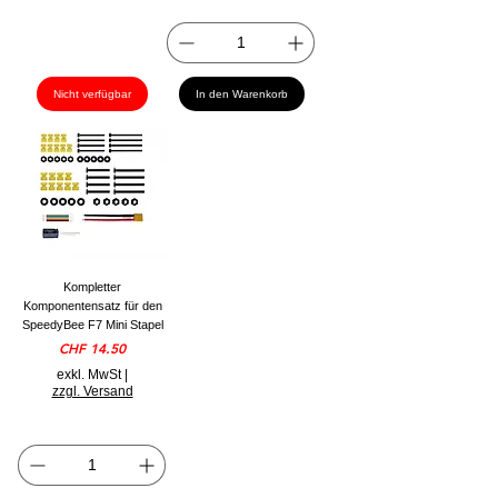
Nicht verfügbar
In den Warenkorb
Kompletter
Komponentensatz für den
SpeedyBee F7 Mini Stapel
Preis
CHF 14.50
exkl. MwSt
|
zzgl. Versand